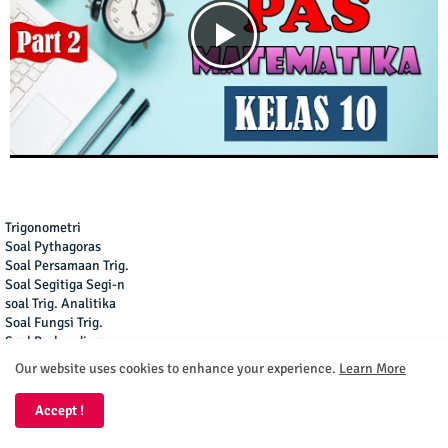
Trigonometri
Soal Pythagoras
Soal Persamaan Trig.
Soal Segitiga Segi-n
soal Trig. Analitika
Soal Fungsi Trig.
Our website uses cookies to enhance your experience.
Learn More
Soal Perbandingan
Soal Limit Trig.
Soal Sinus Cosinus
Accept !
Soal Integral Trig.
Soal Turunan Trig.