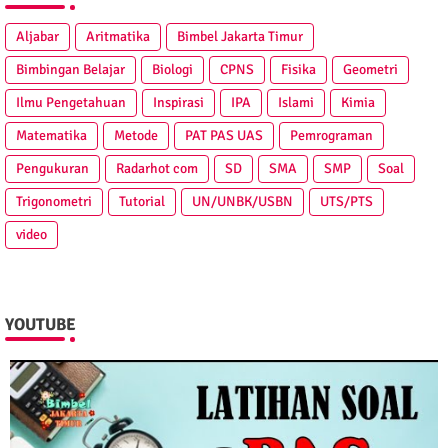
MAIN TAGS
Aljabar
Aritmatika
Bimbel Jakarta Timur
Bimbingan Belajar
Biologi
CPNS
Fisika
Geometri
Ilmu Pengetahuan
Inspirasi
IPA
Islami
Kimia
Matematika
Metode
PAT PAS UAS
Pemrograman
Pengukuran
Radarhot com
SD
SMA
SMP
Soal
Trigonometri
Tutorial
UN/UNBK/USBN
UTS/PTS
video
YOUTUBE