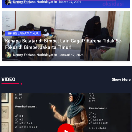
Pelajaran Kimia Larutan Elektrolit dan Reaksi Redoks
Denny Febiana Nurhidayat
Maret 24, 2021
BIMBEL JAKARTA TIMUR
Kenapa Belajar di Bimbel Lain Gagal? Karena Tidak Se-
Fokus di Bimbel Jakarta Timur!
Denny Febiana Nurhidayat
Januari 17, 2026
VIDEO
Show More