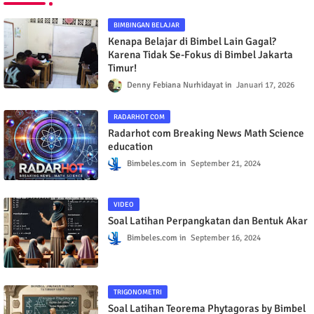
BACA SELENGKAPNYA
Tampilkan selengkapnya
BIMBINGAN BELAJAR
Kenapa Belajar di Bimbel Lain Gagal?
Karena Tidak Se-Fokus di Bimbel Jakarta
Timur!
Denny Febiana Nurhidayat
Januari 17, 2026
RADARHOT COM
Radarhot com Breaking News Math Science
education
Bimbeles.com
September 21, 2024
VIDEO
Soal Latihan Perpangkatan dan Bentuk Akar
Bimbeles.com
September 16, 2024
TRIGONOMETRI