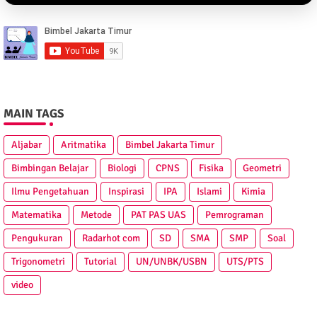
MAIN TAGS
Aljabar
Aritmatika
Bimbel Jakarta Timur
Bimbingan Belajar
Biologi
CPNS
Fisika
Geometri
Ilmu Pengetahuan
Inspirasi
IPA
Islami
Kimia
Matematika
Metode
PAT PAS UAS
Pemrograman
Pengukuran
Radarhot com
SD
SMA
SMP
Soal
Trigonometri
Tutorial
UN/UNBK/USBN
UTS/PTS
video