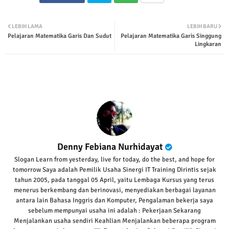
Twit
Wha
LEBIH LAMA
LEBIH BARU
Pelajaran Matematika Garis Dan Sudut
Pelajaran Matematika Garis Singgung
ter
tsap
Lingkaran
p
Denny Febiana Nurhidayat
Slogan Learn from yesterday, live for today, do the best, and hope for
tomorrow Saya adalah Pemilik Usaha Sinergi IT Training Dirintis sejak
tahun 2005, pada tanggal 05 April, yaitu Lembaga Kursus yang terus
menerus berkembang dan berinovasi, menyediakan berbagai layanan
antara lain Bahasa Inggris dan Komputer, Pengalaman bekerja saya
sebelum mempunyai usaha ini adalah : Pekerjaan Sekarang
Menjalankan usaha sendiri Keahlian Menjalankan beberapa program