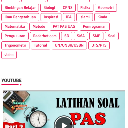
Bimbingan Belajar
Biologi
CPNS
Fisika
Geometri
Ilmu Pengetahuan
Inspirasi
IPA
Islami
Kimia
Matematika
Metode
PAT PAS UAS
Pemrograman
Pengukuran
Radarhot com
SD
SMA
SMP
Soal
Trigonometri
Tutorial
UN/UNBK/USBN
UTS/PTS
video
YOUTUBE