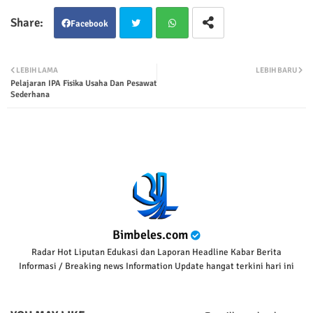
Facebook
Twit
Wha
LEBIH LAMA
LEBIH BARU
Pelajaran IPA Fisika Usaha Dan Pesawat
ter
tsap
Sederhana
p
Bimbeles.com
Radar Hot Liputan Edukasi dan Laporan Headline Kabar Berita
Informasi / Breaking news Information Update hangat terkini hari ini