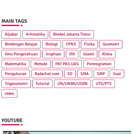
MAIN TAGS
Aljabar
Aritmatika
Bimbel Jakarta Timur
Bimbingan Belajar
Biologi
CPNS
Fisika
Geometri
Ilmu Pengetahuan
Inspirasi
IPA
Islami
Kimia
Matematika
Metode
PAT PAS UAS
Pemrograman
Pengukuran
Radarhot com
SD
SMA
SMP
Soal
Trigonometri
Tutorial
UN/UNBK/USBN
UTS/PTS
video
YOUTUBE