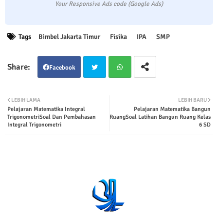
Your Responsive Ads code (Google Ads)
Tags
Bimbel Jakarta Timur
Fisika
IPA
SMP
Facebook
Twit
Wha
LEBIH LAMA
LEBIH BARU
Pelajaran Matematika Integral
Pelajaran Matematika Bangun
ter
tsap
TrigonometriSoal Dan Pembahasan
RuangSoal Latihan Bangun Ruang Kelas
Integral Trigonometri
6 SD
p