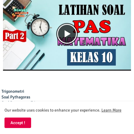
Trigonometri
Soal Pythagoras
Soal Persamaan Trig.
Soal Segitiga Segi-n
Our website uses cookies to enhance your experience.
Learn More
soal Trig. Analitika
Soal Fungsi Trig.
Accept !
Soal Perbandingan
Soal Limit Trig.