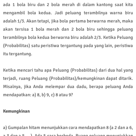
ada 1 bola biru dan 2 bola merah di dalam kantong saat kita
mengambil bola kedua. Jadi peluang terambilnya warna biru
adalah 1/3. Akan tetapi, jika bola pertama berwarna merah, maka
akan tersisa 1 bola merah dan 2 bola biru sehingga peluang
terambilnya bola kedua berwarna biru adalah 2/3. Ketika Peluang
(Probabilitas) satu peristiwa tergantung pada yang lain, peristiwa
itu tergantung.
Ketika mencari tahu apa Peluang (Probabilitas) dari dua hal yang
terjadi, ruang Peluang (Probabilitas)/kemungkinan dapat ditarik.
Misalnya, jika Anda melempar dua dadu, berapa peluang Anda
mendapatkan: a) 8, b) 9, c) 8 atau 9?
Kemungkinan
a) Gumpalan hitam menunjukkan cara mendapatkan 8 (a 2 dan a 6,
a 3 dan a 5, ...). Ada 5 cara berbeda. Ruang peluang menunjukkan