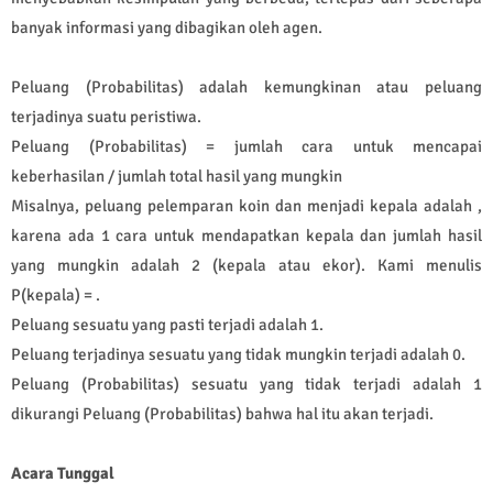
banyak informasi yang dibagikan oleh agen.
Peluang (Probabilitas) adalah kemungkinan atau peluang
terjadinya suatu peristiwa.
Peluang (Probabilitas) = jumlah cara untuk mencapai
keberhasilan / jumlah total hasil yang mungkin
Misalnya, peluang pelemparan koin dan menjadi kepala adalah ,
karena ada 1 cara untuk mendapatkan kepala dan jumlah hasil
yang mungkin adalah 2 (kepala atau ekor). Kami menulis
P(kepala) = .
Peluang sesuatu yang pasti terjadi adalah 1.
Peluang terjadinya sesuatu yang tidak mungkin terjadi adalah 0.
Peluang (Probabilitas) sesuatu yang tidak terjadi adalah 1
dikurangi Peluang (Probabilitas) bahwa hal itu akan terjadi.
Acara Tunggal