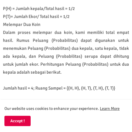
P(H) = Jumlah kepala/Total hasil = 1/2
P(T)= Jumlah Ekor/ Total hasil = 1/2
Melempar Dua Koin
Dalam proses melempar dua koin, kami memiliki total empat
hasil. Rumus Peluang (Probabilitas) dapat digunakan untuk
menemukan Peluang (Probabilitas) dua kepala, satu kepala, tidak
ada kepala, dan Peluang (Probabilitas) serupa dapat dihitung
untuk jumlah ekor. Perhitungan Peluang (Probabilitas) untuk dua
kepala adalah sebagai berikut.
Jumlah hasil = 4; Ruang Sampel = {(H, H), (H, T), (T, H), (T, T)}
P(2H) = P(0 T) = Jumlah hasil dengan dua kepala/Total Hasil = 1/4
Our website uses cookies to enhance your experience.
Learn More
P(1H) = P(1T) = Jumlah hasil dengan hanya satu kepala/Total Hasil
= 2/4 = 1/2
Accept !
P(0H) = (2T) = Jumlah hasil dengan dua kepala/Total Hasil = 1/4