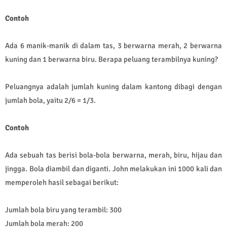
Contoh
Ada 6 manik-manik di dalam tas, 3 berwarna merah, 2 berwarna
kuning dan 1 berwarna biru. Berapa peluang terambilnya kuning?
Peluangnya adalah jumlah kuning dalam kantong dibagi dengan
jumlah bola, yaitu 2/6 = 1/3.
Contoh
Ada sebuah tas berisi bola-bola berwarna, merah, biru, hijau dan
jingga. Bola diambil dan diganti. John melakukan ini 1000 kali dan
memperoleh hasil sebagai berikut:
Jumlah bola biru yang terambil: 300
Jumlah bola merah: 200