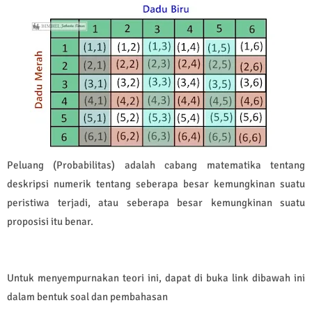
Peluang (Probabilitas) adalah cabang matematika tentang
deskripsi numerik tentang seberapa besar kemungkinan suatu
peristiwa terjadi, atau seberapa besar kemungkinan suatu
proposisi itu benar
.
Untuk menyempurnakan teori ini, dapat di buka link dibawah ini
dalam bentuk soal dan pembahasan