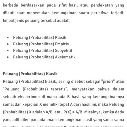
berbeda berdasarkan pada sifat hasil atau pendekatan yang
diikuti saat menemukan kemungkinan suatu peristiwa terjadi.
Empat jenis peluang tersebut adalah,
Peluang (Probabilitas) Klasik
Peluang (Probabilitas) Empiris
Peluang (Probabilitas) Subyektif
Peluang (Probabilitas) Aksiomatik
Peluang (Probabilitas) Klasik
Peluang (Probabilitas) klasik, sering disebut sebagai "priori" atau
"Peluang (Probabilitas) teoretis", menyatakan bahwa dalam
sebuah eksperimen di mana ada B hasil yang kemungkinannya
sama, dan kejadian X memiliki tepat A dari hasil ini, maka Peluang
(Probabilitas) X adalah A/B, atau P(X) = A/B. Misalnya, ketika dadu
yang adil dilempar, ada enam kemungkinan hasil yang sama-sama