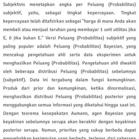
Subjektivis menetapkan angka per Peluang (Probabilitas)
subjektif, yaitu, sebagai tingkat kepercayaan. Tingkat
kepercayaan telah ditafsirkan sebagai "harga di mana Anda akan
membeli atau menjual taruhan yang membayar 1 unit utilitas jika
E, 0 jika bukan E." Versi Peluang (Probabilitas) subjektif yang
paling populer adalah Peluang (Probabilitas) Bayesian, yang
mencakup pengetahuan ahli serta data eksperimen untuk
menghasilkan Peluang (Probabilitas). Pengetahuan ahli diwakili
oleh beberapa distribusi Peluang (Probabilitas) sebelumnya
(subyektif). Data ini tergabung dalam fungsi kemungkinan.
Produk dari prior dan kemungkinan, ketika dinormalisasi,
menghasilkan distribusi Peluang (Probabilitas) posterior yang
menggabungkan semua informasi yang diketahui hingga saat ini.
Dengan teorema kesepakatan Aumann, agen Bayesian yang
keyakinan sebelumnya serupa akan berakhir dengan keyakinan
posterior serupa. Namun, prioritas yang cukup berbeda dapat
menyebabkan kesimpulan yang berbeda, terlepas dari seberapa