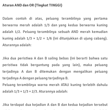
Aturan AND dan OR (Tingkat TINGGI)
Dalam contoh di atas, peluang terambilnya yang pertama
berwarna merah adalah 1/3 dan yang kedua berwarna kuning
adalah 1/2. Peluang terambilnya sebuah AND merah kemudian
kuning adalah 1/3 × 1/2 = 1/6 (ini ditunjukkan di ujung cabang).
Aturannya adalah:
Jika dua peristiwa A dan B saling bebas (ini berarti bahwa satu
peristiwa tidak bergantung pada yang lain), maka peluang
terjadinya A dan B ditemukan dengan mengalikan peluang
terjadinya A dengan peluang terjadinya B.
Peluang terambilnya warna merah ATAU kuning terlebih dahulu
adalah 1/3 + 1/3 = 2/3. Aturannya adalah:
Jika terdapat dua kejadian A dan B dan kedua kejadian tersebut