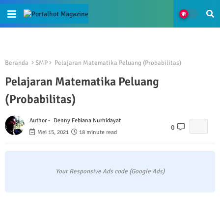
Beranda
SMP
Pelajaran Matematika Peluang (Probabilitas)
Pelajaran Matematika Peluang
(Probabilitas)
Author -
Denny Febiana Nurhidayat
0
Mei 15, 2021
18 minute read
Your Responsive Ads code (Google Ads)