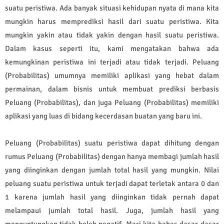
suatu peristiwa. Ada banyak situasi kehidupan nyata di mana kita
mungkin harus memprediksi hasil dari suatu peristiwa. Kita
mungkin yakin atau tidak yakin dengan hasil suatu peristiwa.
Dalam kasus seperti itu, kami mengatakan bahwa ada
kemungkinan peristiwa ini terjadi atau tidak terjadi. Peluang
(Probabilitas) umumnya memiliki aplikasi yang hebat dalam
permainan, dalam bisnis untuk membuat prediksi berbasis
Peluang (Probabilitas), dan juga Peluang (Probabilitas) memiliki
aplikasi yang luas di bidang kecerdasan buatan yang baru ini.
Peluang (Probabilitas) suatu peristiwa dapat dihitung dengan
rumus Peluang (Probabilitas) dengan hanya membagi jumlah hasil
yang diinginkan dengan jumlah total hasil yang mungkin. Nilai
peluang suatu peristiwa untuk terjadi dapat terletak antara 0 dan
1 karena jumlah hasil yang diinginkan tidak pernah dapat
melampaui jumlah total hasil. Juga, jumlah hasil yang