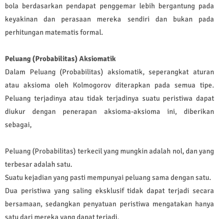
bola berdasarkan pendapat penggemar lebih bergantung pada
keyakinan dan perasaan mereka sendiri dan bukan pada
perhitungan matematis formal.
Peluang (Probabilitas) Aksiomatik
Dalam Peluang (Probabilitas) aksiomatik, seperangkat aturan
atau aksioma oleh Kolmogorov diterapkan pada semua tipe.
Peluang terjadinya atau tidak terjadinya suatu peristiwa dapat
diukur dengan penerapan aksioma-aksioma ini, diberikan
sebagai,
Peluang (Probabilitas) terkecil yang mungkin adalah nol, dan yang
terbesar adalah satu.
Suatu kejadian yang pasti mempunyai peluang sama dengan satu.
Dua peristiwa yang saling eksklusif tidak dapat terjadi secara
bersamaan, sedangkan penyatuan peristiwa mengatakan hanya
satu dari mereka yang dapat terjadi.