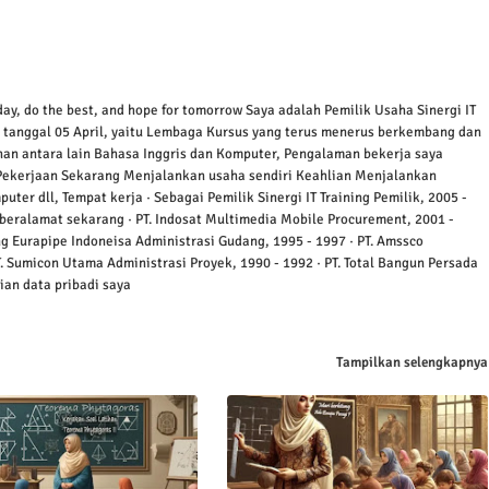
oday, do the best, and hope for tomorrow Saya adalah Pemilik Usaha Sinergi IT
da tanggal 05 April, yaitu Lembaga Kursus yang terus menerus berkembang dan
nan antara lain Bahasa Inggris dan Komputer, Pengalaman bekerja saya
Pekerjaan Sekarang Menjalankan usaha sendiri Keahlian Menjalankan
ter dll, Tempat kerja · Sebagai Pemilik Sinergi IT Training Pemilik, 2005 -
beralamat sekarang · PT. Indosat Multimedia Mobile Procurement, 2001 -
ng Eurapipe Indoneisa Administrasi Gudang, 1995 - 1997 · PT. Amssco
T. Sumicon Utama Administrasi Proyek, 1990 - 1992 · PT. Total Bangun Persada
ian data pribadi saya
Tampilkan selengkapnya