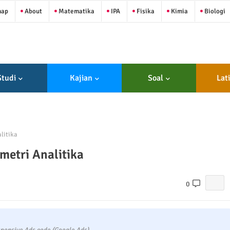
map
About
Matematika
IPA
Fisika
Kimia
Biologi
Studi
Kajian
Soal
Lat
litika
metri Analitika
0