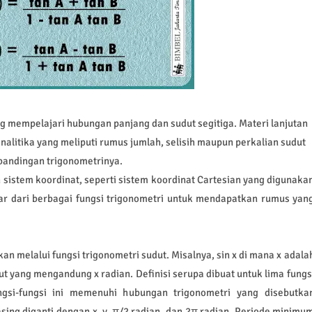
g mempelajari hubungan panjang dan sudut segitiga. Materi lanjutan
nalitika yang meliputi rumus jumlah, selisih maupun perkalian sudut
bandingan trigonometrinya.
istem koordinat, seperti sistem koordinat Cartesian yang digunaka
bar dari berbagai fungsi trigonometri untuk mendapatkan rumus yan
ikan melalui fungsi trigonometri sudut. Misalnya, sin x di mana x adala
udut yang mengandung x radian. Definisi serupa dibuat untuk lima fungs
ungsi-fungsi ini memenuhi hubungan trigonometri yang disebutka
ing diganti dengan x, y, π/2 radian, dan 2π radian. Periode minimu