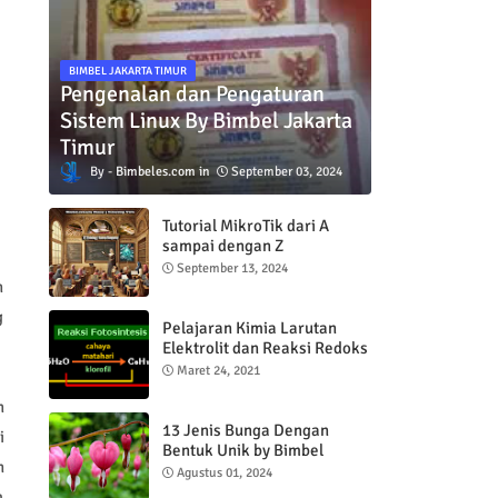
BIMBEL JAKARTA TIMUR
Pengenalan dan Pengaturan
Sistem Linux By Bimbel Jakarta
Timur
Bimbeles.com
September 03, 2024
Tutorial MikroTik dari A
sampai dengan Z
September 13, 2024
n
g
Pelajaran Kimia Larutan
Elektrolit dan Reaksi Redoks
Maret 24, 2021
h
13 Jenis Bunga Dengan
i
Bentuk Unik by Bimbel
n
Jakarta Timur
Agustus 01, 2024
m