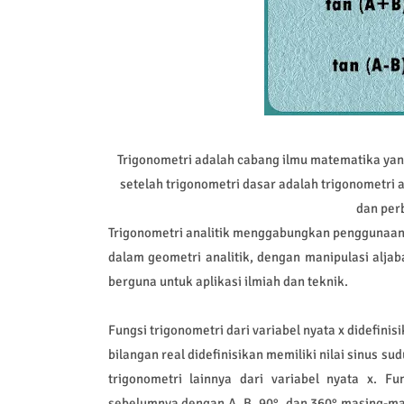
Trigonometri adalah cabang ilmu matematika yan
setelah trigonometri dasar adalah trigonometri a
dan per
Trigonometri analitik menggabungkan penggunaan s
dalam geometri analitik, dengan manipulasi alja
berguna untuk aplikasi ilmiah dan teknik.
Fungsi trigonometri dari variabel nyata x didefinis
bilangan real didefinisikan memiliki nilai sinus s
trigonometri lainnya dari variabel nyata x. F
sebelumnya dengan A, B, 90°, dan 360° masing-mas