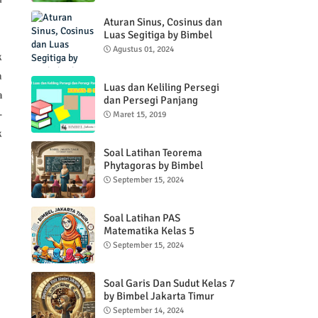
Aturan Sinus, Cosinus dan
Luas Segitiga by Bimbel
Jakarta Timur
Agustus 01, 2024
k
a
Luas dan Keliling Persegi
a
dan Persegi Panjang
-
Maret 15, 2019
k
Soal Latihan Teorema
Phytagoras by Bimbel
Jakarta Timur
September 15, 2024
Soal Latihan PAS
Matematika Kelas 5
Semester 2
September 15, 2024
Soal Garis Dan Sudut Kelas 7
by Bimbel Jakarta Timur
September 14, 2024