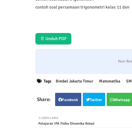
contoh soal persamaan trigonometri kelas 11 dan
📄 Unduh PDF
Your Res
Tags
Bimbel Jakarta Timur
Matematika
SM
Facebook
Twitter
Whatsapp
LEBIH LAMA
Pelajaran IPA Fisika Dinamika Rotasi