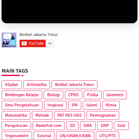
MAIN TAGS
Aljabar
Aritmatika
Bimbel Jakarta Timur
Bimbingan Belajar
Biologi
CPNS
Fisika
Geometri
Ilmu Pengetahuan
Inspirasi
IPA
Islami
Kimia
Matematika
Metode
PAT PAS UAS
Pemrograman
Pengukuran
Radarhot com
SD
SMA
SMP
Soal
Trigonometri
Tutorial
UN/UNBK/USBN
UTS/PTS