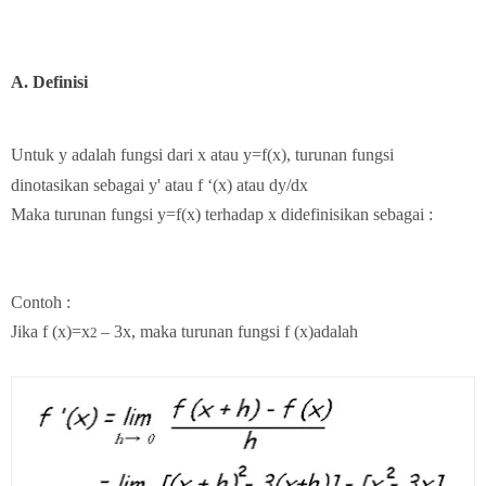
A.
Definisi
Untuk y adalah fungsi dari x atau y=f(x), turunan fungsi
dinotasikan sebagai y' atau f ‘(x) atau
dy/dx
Maka turunan fungsi y=f(x) terhadap x didefinisikan sebagai :
Contoh :
Jika f (x)=x
– 3x, maka turunan fungsi f (x)adalah
2