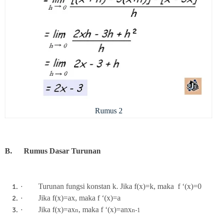
Rumus 2
B.
Rumus Dasar Turunan
·
Turunan fungsi konstan k. Jika f(x)=k, maka f ‘(x)=0
·
Jika f(x)=ax, maka f ‘(x)=a
·
Jika f(x)=ax
, maka f ‘(x)=anx
n
n-1