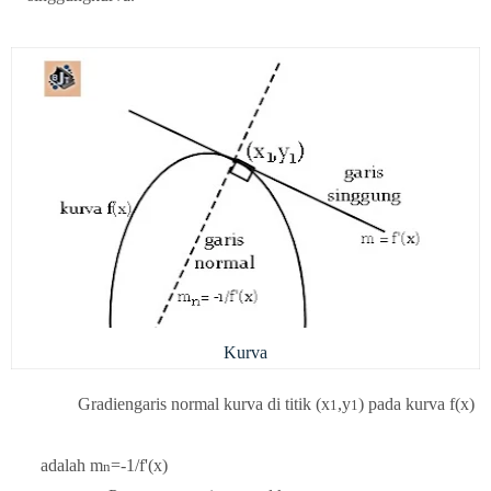
Kurva
Gradiengaris normal kurva di titik (x
,y
) pada kurva f(x)
1
1
 adalah m
=-1/f'(x)
n