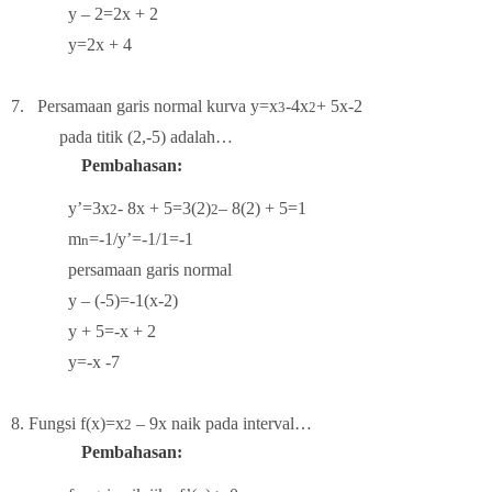
y – 2=2x + 2
y=2x + 4
2
7.
Persamaan garis normal kurva y=x
-4x
+ 5x-2
3
2
ada titik (2,-5) adalah…
Pembahasan:
y’=3x
- 8x + 5=3(2)
– 8(2) + 5=1
2
2
m
=-1/y’=-1/1=-1
n
persamaan garis normal
y – (-5)=-1(x-2)
y + 5=-x + 2
y=-x -7
. 8.
Fungsi f(x)=x
– 9x naik pada interval…
2
Pembahasan: