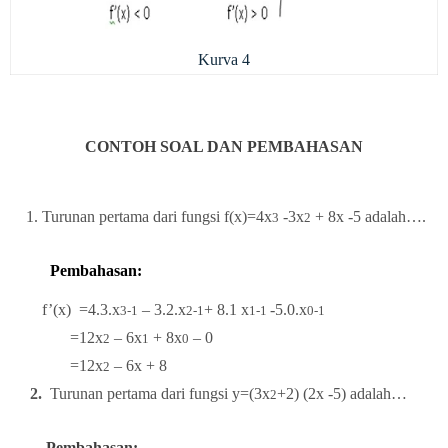
Kurva 4
CONTOH SOAL DAN PEMBAHASAN
1. Turunan pertama dari fungsi f(x)=4x
-3x
+ 8x -5 adalah….
3
2
Pembahasan:
f’(x) =4.3.x
– 3.2.x
+ 8.1 x
-5.0.x
3-1
2-1
1-1
0-1
=12x
– 6x
+ 8x
– 0
2
1
0
=12x
– 6x + 8
2
2.
Turunan pertama dari fungsi y=(3x
+2) (2x -5) adalah…
2
Pembahasan: