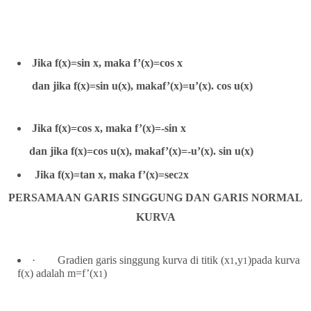
Jika f(x)=sin x, maka f’(x)=cos x
dan jika f(x)=sin u(x), makaf’(x)=u’(x). cos u(x)
Jika f(x)=cos x, maka f’(x)=-sin x
dan jika f(x)=cos u(x), makaf’(x)=-u’(x). sin u(x)
Jika f(x)=tan x, maka f’(x)=sec
x
2
PERSAMAAN GARIS SINGGUNG DAN GARIS NORMAL
KURVA
·
Gradien garis singgung kurva di titik (x
,y
)pada kurva
1
1
f(x) adalah m=f’(x
)
1