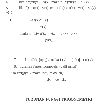
·
Jika f(x)=u(x) + v(x), maka f ‘(x)=u’(x) + v’(x)
·
Jika f(x)=u(x) . v(x), maka f ‘(x)=u’(x) .v(x) + v’(x) .
u(x)
·
6.
Jika f(x)=
u(x)
v(x)
maka f ‘(x)=
u’(x) . v(x) + v’(x) . u(x)
[v(x)]²
7.
Jika f(x)=[u(x)]
, maka f‘(x)=n [u(x)]
.u’(x)
n
n-1
8.
Turunan fungsi komposisi (dalil rantai)
ika y=f(g(x)), maka
=
dy
=
dy
.
dg
dx dg dx
TURUNAN FUNGSI TRIGONOMETRI