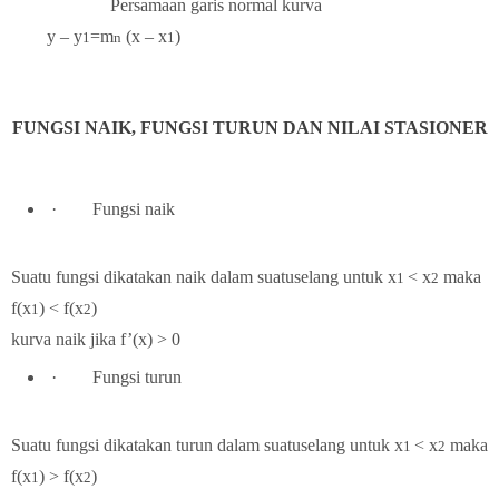
Persamaan garis normal kurva
y – y
=m
(x – x
)
1
n
1
FUNGSI NAIK, FUNGSI TURUN DAN NILAI STASIONER
·
Fungsi naik
Suatu fungsi dikatakan naik dalam suatuselang untuk x
< x
maka
1
2
f(x
) < f(x
)
1
2
kurva naik jika f’(x) > 0
·
Fungsi turun
Suatu fungsi dikatakan turun dalam suatuselang untuk x
< x
maka
1
2
f(x
) > f(x
)
1
2