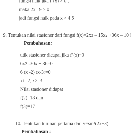
fungsi naik jika f’(x) > 0 ,
maka 2x –9 > 0
jadi fungsi naik pada x > 4,5
. 9.
Tentukan nilai stasioner dari fungsi f(x)=2x
– 15x
+36x – 10 !
3
2
Pembahasan:
titik stasioner dicapai jika f’(x)=0
6x
-30x + 36=0
2
6 (x -2) (x-3)=0
x
=2, x
=3
1
2
Nilai stasioner didapat
f(2)=18 dan
f(3)=17
10. Tentukan turunan pertama dari y=sin³(2x+3)
Pembahasan :