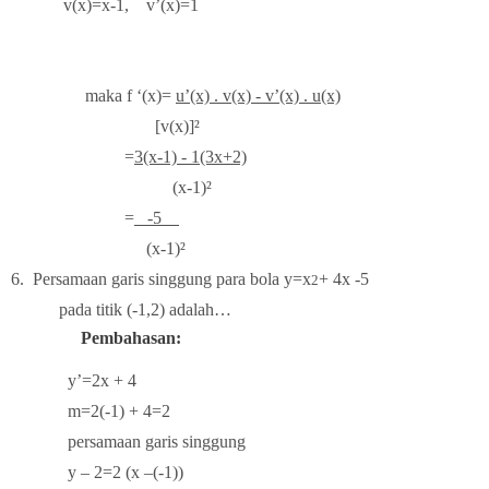
v(x)=x-1, v’(x)=1
maka f ‘(x)=
u’(x) . v(x) - v’(x) . u(x)
[v(x)]²
=
3(x-1) - 1(3x+2)
(x-1)²
=
-5
(x-1)²
6.
Persamaan garis singgung para bola y=x
+ 4x -5
2
ada titik (-1,2) adalah…
Pembahasan:
y’=2x + 4
m=2(-1) + 4=2
persamaan garis singgung
y – 2=2 (x –(-1))