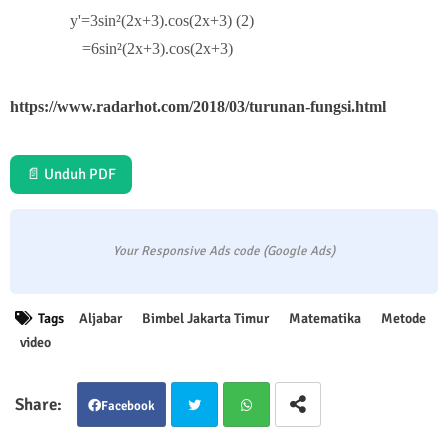
y'=3sin²(2x+3).cos(2x+3) (2)
=6s
in²(2x+3).cos(2x+3)
https://www.radarhot.com/2018/03/turunan-fungsi.html
📄 Unduh PDF
Your Responsive Ads code (Google Ads)
Tags
Aljabar
Bimbel Jakarta Timur
Matematika
Metode
video
Facebook