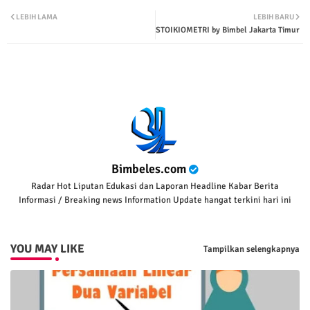
Twit
Wha
LEBIH LAMA
LEBIH BARU
STOIKIOMETRI by Bimbel Jakarta Timur
ter
tsap
p
Bimbeles.com
Radar Hot Liputan Edukasi dan Laporan Headline Kabar Berita
Informasi / Breaking news Information Update hangat terkini hari ini
YOU MAY LIKE
Tampilkan selengkapnya