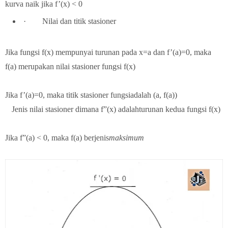
kurva naik jika f’(x) < 0
·
Nilai dan titik stasioner
Jika fungsi f(x) mempunyai turunan pada x=a dan f’(a)=0, maka
f(a) merupakan nilai stasioner fungsi f(x)
Jika f’(a)=0, maka titik stasioner fungsiadalah (a, f(a))
Jenis nilai stasioner dimana f”(x) adalahturunan kedua fungsi f(x)
Jika f”(a) < 0, maka f(a) berjenis
maksimum