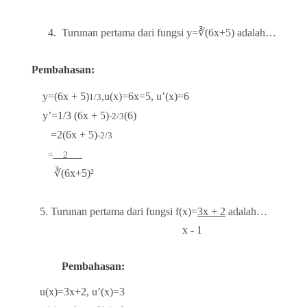
4.
Turunan pertama dari fungsi y=∛(6x+5) adalah…
Pembahasan:
y=(6x + 5)
,u(x)=6x=5, u’(x)=6
1/3
y’=1/3 (6x + 5)
(6)
-2/3
=2(6x + 5)
-2/3
=
2
∛(6x+5)
²
5. Turunan pertama dari fungsi f(x)=
3x + 2
adalah…
x - 1
Pembahasan:
u(x)=3x+2, u’(x)=3