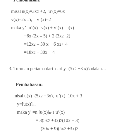
misal u(x)=3x
+2,
u’(x)=6x
2
v(x)=2x -5,
v’(x)=2
maka y’=u’(x) . v(x) + v’(x) . u(x)
=6x (2x – 5) + 2 (3x
+2)
2
=12x
– 30 x + 6 x
+ 4
2
2
=18x
– 30x + 4
2
3. Turunan pertama dari
dari y=(5x
+3 x)
adalah…
2
3
Pembahasan:
misal u(x)=(5x
+3x), u’(x)=10x + 3
2
y=[u(x)]
,
n
maka y'
=n [u(x)]
.u’(x)
n-1
= 3(5x
+3x)
(10x + 3)
2
2
= (30x + 9)(5x
+3x)
2
2