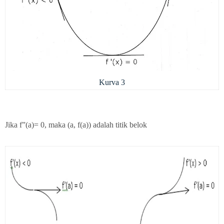
Kurva 3
Jika f”(a)=
0, maka (a, f(a)) adalah titik belok