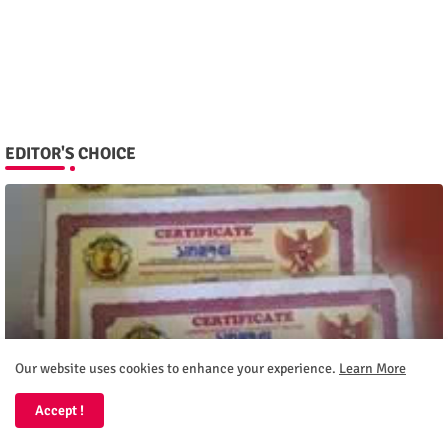
EDITOR'S CHOICE
BIMBEL JAKARTA TIMUR
Our website uses cookies to enhance your experience.
Learn More
Pengenalan dan Pengaturan Sistem Linux By
Bimbel Jakarta Timur
Accept !
Bimbeles.com
September 03, 2024