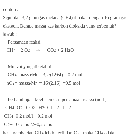
contoh :
Sejumlah 3,2 gramgas metana (CH
) dibakar dengan 16 gram gas
4
oksigen. Berapa massa gas karbon dioksida yang terbentuk?
jawab :
Persamaan reaksi
CH
+ 2 O
⇒ CO
+ 2 H
O
4
2
2
2
Mol zat yang diketahui
nCH
=massa/Mr
=3,2/(12+4)
=0,2 mol
4
nO
=
massa/Mr =
16/(2.16) =0,5 mol
2
Perbandingan koefisien dari persamaan reaksi (no.1)
CH
: O
: CO
: H
O=1 : 2 : 1 : 2
4
2
2
2
CH
=0,2 mol/1
=0,2 mol
4
O
=
0,5 mol/2=0,25 mol
2
hasil pembagian CH
lebih kecil dari O
, maka CH
adalah
4
2
4