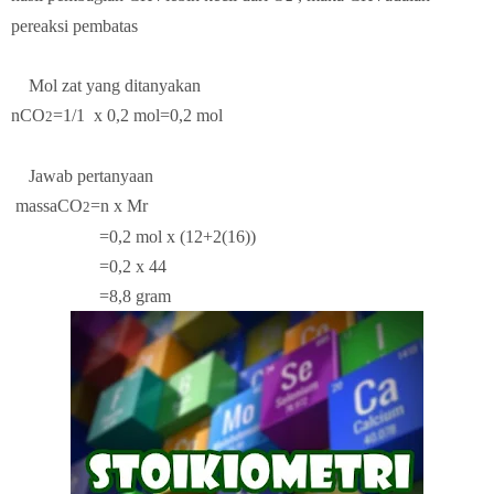
pereaksi pembatas
Mol zat yang ditanyakan
nCO
=1/1
x 0,2 mol=0,2 mol
2
Jawab pertanyaan
massaCO
=n x Mr
2
=0,2 mol x (12+2(16))
=0,2 x 44
=8,8 gram