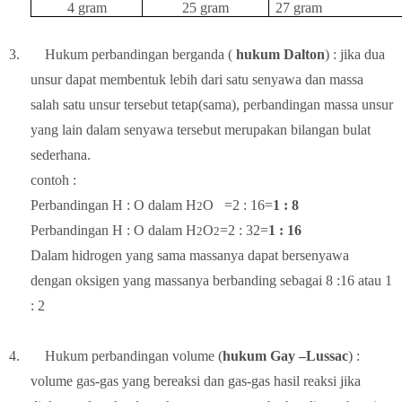
4 gram
25 gram
27 gram
3.
Hukum perbandingan berganda (
hukum Dalton
) : jika dua
unsur dapat membentuk lebih dari satu senyawa dan massa
salah satu unsur tersebut tetap(sama), perbandingan massa unsur
yang lain dalam senyawa tersebut merupakan bilangan bulat
sederhana.
contoh :
Perbandingan H : O dalam H
O
=2 : 16=
1 : 8
2
Perbandingan H : O dalam H
O
=2 : 32=
1 : 16
2
2
Dalam hidrogen yang sama massanya dapat bersenyawa
dengan oksigen yang massanya berbanding sebagai 8 :16 atau 1
: 2
4.
Hukum perbandingan volume (
hukum Gay –Lussac
) :
volume gas-gas yang bereaksi dan gas-gas hasil reaksi jika