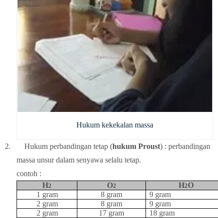
Hukum kekekalan massa
2.
Hukum perbandingan tetap (
hukum Proust
) : perbandingan
massa unsur dalam senyawa selalu tetap.
contoh :
H
O
H
O
2
2
2
1 gram
8 gram
9 gram
2 gram
8 gram
9 gram
2 gram
17 gram
18 gram