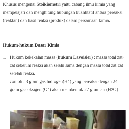
Khusus mengenai
Stoikiometri
yaitu cabang ilmu kimia yang
mempelajari dan menghitung hubungan kuantitatif antara pereaksi
(reaktan) dan hasil reaksi (produk) dalam persamaan kimia.
Hukum-hukum Dasar Kimia
1.
Hukum kekekalan massa (
hukum Lavoisier
) : massa total zat-
zat sebelum reaksi akan selalu sama dengan massa total zat-zat
setelah reaksi.
contoh : 3 gram gas hidrogen(H
) yang bereaksi dengan 24
2
gram gas oksigen (O
) akan membentuk 27 gram air (H
O)
2
2