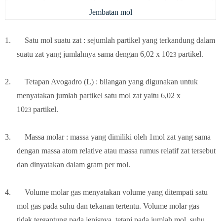
Jembatan mol
1.
Satu mol suatu zat : sejumlah partikel yang terkandung dalam
suatu zat yang jumlahnya sama dengan 6,02 x 10
partikel.
23
2.
Tetapan Avogadro (L) : bilangan yang digunakan untuk
menyatakan jumlah partikel satu mol zat yaitu 6,02 x
10
partikel.
23
3.
Massa molar : massa yang dimiliki oleh 1mol zat yang sama
dengan massa atom relative atau massa rumus relatif zat tersebut
dan dinyatakan dalam gram per mol.
4.
Volume molar gas menyatakan volume yang ditempati satu
mol gas pada suhu dan tekanan tertentu. Volume molar gas
tidak tergantung pada jenisnya, tetapi pada jumlah mol, suhu