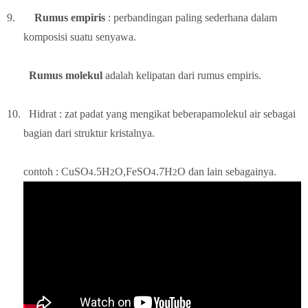
9.
Rumus empiris
: perbandingan paling sederhana dalam
komposisi suatu senyawa.
Rumus molekul
adalah kelipatan dari rumus empiris.
10.
Hidrat : zat padat yang mengikat beberapamolekul air sebagai
bagian dari struktur kristalnya.
contoh : CuSO
.5H
O,FeSO
.7H
O dan lain sebagainya.
4
2
4
2