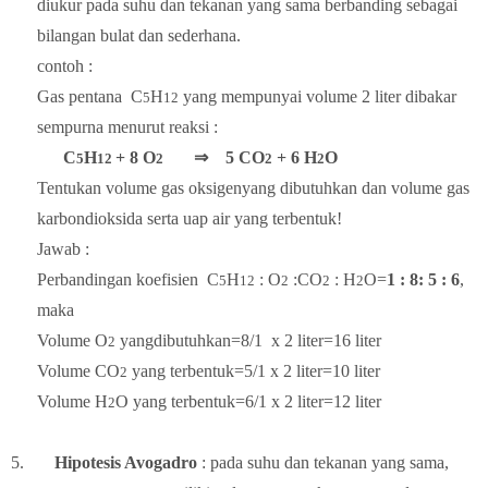
diukur pada suhu dan tekanan yang sama berbanding sebagai
bilangan bulat dan sederhana.
contoh :
Gas pentana
C
H
yang mempunyai volume 2 liter dibakar
5
12
sempurna menurut reaksi :
C
H
+ 8 O
⇒
5 CO
+ 6 H
O
5
12
2
2
2
Tentukan volume gas oksigenyang dibutuhkan dan volume gas
karbondioksida serta uap air yang terbentuk!
Jawab :
Perbandingan koefisien
C
H
: O
:CO
: H
O=
1 : 8: 5 : 6
,
5
12
2
2
2
maka
Volume O
yangdibutuhkan=8/1
x 2 liter=16 liter
2
Volume CO
yang terbentuk=
5/1
x 2 liter=10 liter
2
Volume H
O yang terbentuk=
6/1
x 2 liter=12 liter
2
5.
Hipotesis Avogadro
: pada suhu dan tekanan yang sama,